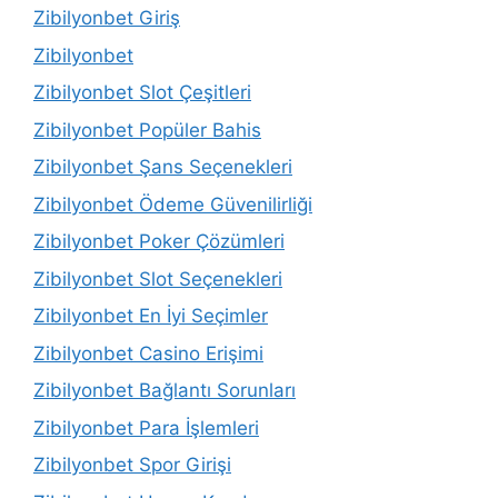
Zibilyonbet Giriş
Zibilyonbet
Zibilyonbet Slot Çeşitleri
Zibilyonbet Popüler Bahis
Zibilyonbet Şans Seçenekleri
Zibilyonbet Ödeme Güvenilirliği
Zibilyonbet Poker Çözümleri
Zibilyonbet Slot Seçenekleri
Zibilyonbet En İyi Seçimler
Zibilyonbet Casino Erişimi
Zibilyonbet Bağlantı Sorunları
Zibilyonbet Para İşlemleri
Zibilyonbet Spor Girişi