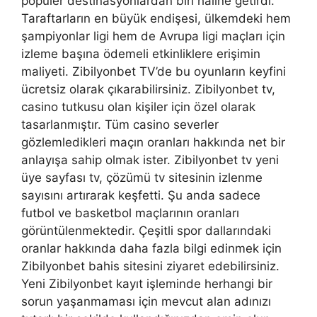
popüler destinasyonlardan biri haline getirdi.
Taraftarların en büyük endişesi, ülkemdeki hem
şampiyonlar ligi hem de Avrupa ligi maçları için
izleme başına ödemeli etkinliklere erişimin
maliyeti. Zibilyonbet TV’de bu oyunların keyfini
ücretsiz olarak çıkarabilirsiniz. Zibilyonbet tv,
casino tutkusu olan kişiler için özel olarak
tasarlanmıştır. Tüm casino severler
gözlemledikleri maçın oranları hakkında net bir
anlayışa sahip olmak ister. Zibilyonbet tv yeni
üye sayfası tv, çözümü tv sitesinin izlenme
sayısını artırarak keşfetti. Şu anda sadece
futbol ve basketbol maçlarının oranları
görüntülenmektedir. Çeşitli spor dallarındaki
oranlar hakkında daha fazla bilgi edinmek için
Zibilyonbet bahis sitesini ziyaret edebilirsiniz.
Yeni Zibilyonbet kayıt işleminde herhangi bir
sorun yaşanmaması için mevcut alan adınızı