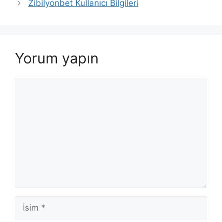
Zibilyonbet Kullanıcı Bilgileri
Yorum yapın
Yorum
İsim