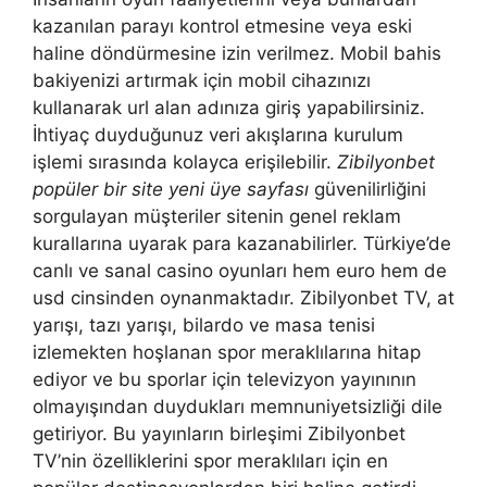
kazanılan parayı kontrol etmesine veya eski
haline döndürmesine izin verilmez. Mobil bahis
bakiyenizi artırmak için mobil cihazınızı
kullanarak url alan adınıza giriş yapabilirsiniz.
İhtiyaç duyduğunuz veri akışlarına kurulum
işlemi sırasında kolayca erişilebilir.
Zibilyonbet
popüler bir site yeni üye sayfası
güvenilirliğini
sorgulayan müşteriler sitenin genel reklam
kurallarına uyarak para kazanabilirler. Türkiye’de
canlı ve sanal casino oyunları hem euro hem de
usd cinsinden oynanmaktadır. Zibilyonbet TV, at
yarışı, tazı yarışı, bilardo ve masa tenisi
izlemekten hoşlanan spor meraklılarına hitap
ediyor ve bu sporlar için televizyon yayınının
olmayışından duydukları memnuniyetsizliği dile
getiriyor. Bu yayınların birleşimi Zibilyonbet
TV’nin özelliklerini spor meraklıları için en