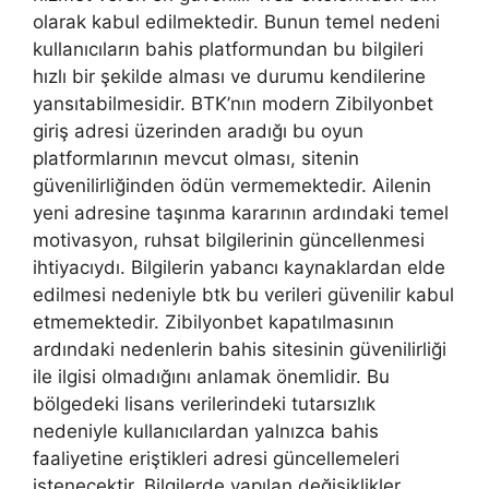
olarak kabul edilmektedir. Bunun temel nedeni
kullanıcıların bahis platformundan bu bilgileri
hızlı bir şekilde alması ve durumu kendilerine
yansıtabilmesidir. BTK’nın modern Zibilyonbet
giriş adresi üzerinden aradığı bu oyun
platformlarının mevcut olması, sitenin
güvenilirliğinden ödün vermemektedir. Ailenin
yeni adresine taşınma kararının ardındaki temel
motivasyon, ruhsat bilgilerinin güncellenmesi
ihtiyacıydı. Bilgilerin yabancı kaynaklardan elde
edilmesi nedeniyle btk bu verileri güvenilir kabul
etmemektedir. Zibilyonbet kapatılmasının
ardındaki nedenlerin bahis sitesinin güvenilirliği
ile ilgisi olmadığını anlamak önemlidir. Bu
bölgedeki lisans verilerindeki tutarsızlık
nedeniyle kullanıcılardan yalnızca bahis
faaliyetine eriştikleri adresi güncellemeleri
istenecektir. Bilgilerde yapılan değişiklikler