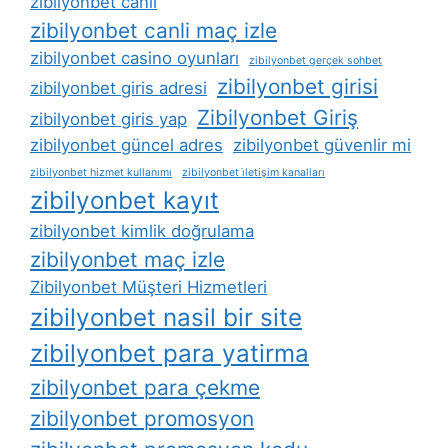
zibilyonbet canli
zibilyonbet canli maç izle
zibilyonbet casino oyunları
zibilyonbet gerçek sohbet
zibilyonbet girisi
zibilyonbet giris adresi
Zibilyonbet Giriş
zibilyonbet giris yap
zibilyonbet güncel adres
zibilyonbet güvenlir mi
zibilyonbet hizmet kullanımı
zibilyonbet i̇letişim kanalları
zibilyonbet kayıt
zibilyonbet kimlik doğrulama
zibilyonbet maç izle
Zibilyonbet Müşteri Hizmetleri
zibilyonbet nasil bir site
zibilyonbet para yatirma
zibilyonbet para çekme
zibilyonbet promosyon