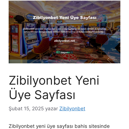
Zibilyonbet Yeni
Üye Sayfası
Şubat 15, 2025
yazar
Zibilyonbet
Zibilyonbet yeni üye sayfası bahis sitesinde