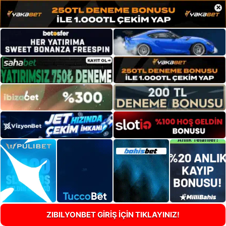
×
ZIBILYONBET GİRİŞ İÇİN TIKLAYINIZ!