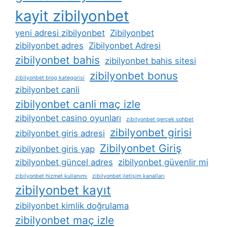
kayit zibilyonbet
yeni adresi zibilyonbet
Zibilyonbet
zibilyonbet adres
Zibilyonbet Adresi
zibilyonbet bahis
zibilyonbet bahis sitesi
zibilyonbet bonus
zibilyonbet blog kategorisi
zibilyonbet canli
zibilyonbet canli maç izle
zibilyonbet casino oyunları
zibilyonbet gerçek sohbet
zibilyonbet girisi
zibilyonbet giris adresi
Zibilyonbet Giriş
zibilyonbet giris yap
zibilyonbet güncel adres
zibilyonbet güvenlir mi
zibilyonbet hizmet kullanımı
zibilyonbet i̇letişim kanalları
zibilyonbet kayıt
zibilyonbet kimlik doğrulama
zibilyonbet maç izle