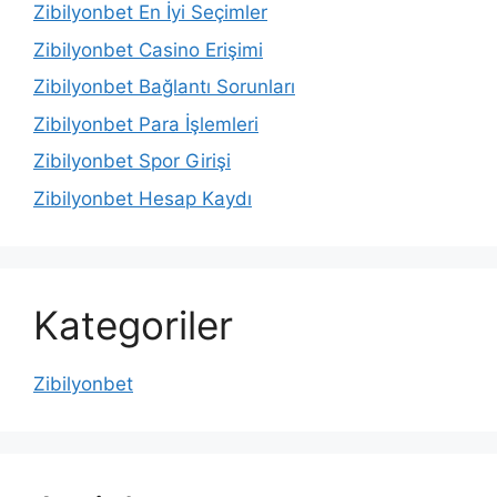
Zibilyonbet En İyi Seçimler
Zibilyonbet Casino Erişimi
Zibilyonbet Bağlantı Sorunları
Zibilyonbet Para İşlemleri
Zibilyonbet Spor Girişi
Zibilyonbet Hesap Kaydı
Kategoriler
Zibilyonbet