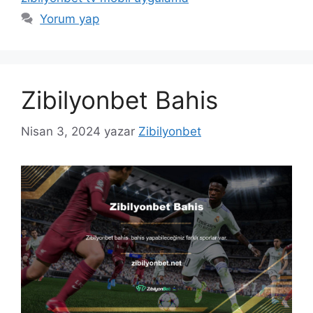
Yorum yap
Zibilyonbet Bahis
Nisan 3, 2024
yazar
Zibilyonbet