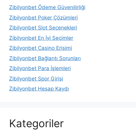
Zibilyonbet Ödeme Güvenilirliği
Zibilyonbet Poker Çözümleri
Zibilyonbet Slot Seçenekleri
Zibilyonbet En İyi Seçimler
Zibilyonbet Casino Erişimi
Zibilyonbet Bağlantı Sorunları
Zibilyonbet Para İşlemleri
Zibilyonbet Spor Girişi
Zibilyonbet Hesap Kaydı
Kategoriler