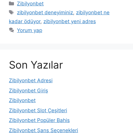
Kategoriler
Zibilyonbet
Etiketler
zibilyonbet deneyiminiz
,
zibilyonbet ne
kadar ödüyor
,
zibilyonbet yeni adres
Yorum yap
Son Yazılar
Zibilyonbet Adresi
Zibilyonbet Giriş
Zibilyonbet
Zibilyonbet Slot Çeşitleri
Zibilyonbet Popüler Bahis
Zibilyonbet Şans Seçenekleri