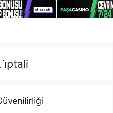
i̇ptali
venilirliği