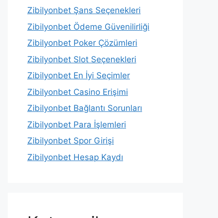
Zibilyonbet Şans Seçenekleri
Zibilyonbet Ödeme Güvenilirliği
Zibilyonbet Poker Çözümleri
Zibilyonbet Slot Seçenekleri
Zibilyonbet En İyi Seçimler
Zibilyonbet Casino Erişimi
Zibilyonbet Bağlantı Sorunları
Zibilyonbet Para İşlemleri
Zibilyonbet Spor Girişi
Zibilyonbet Hesap Kaydı