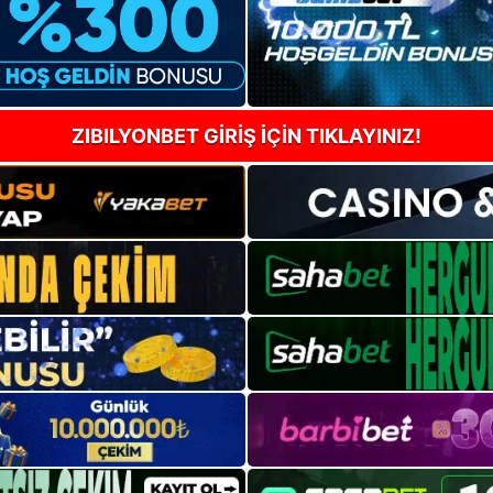
ZIBILYONBET GİRİŞ İÇİN TIKLAYINIZ!