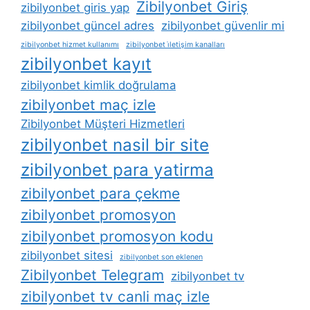
Zibilyonbet Giriş
zibilyonbet giris yap
zibilyonbet güncel adres
zibilyonbet güvenlir mi
zibilyonbet hizmet kullanımı
zibilyonbet i̇letişim kanalları
zibilyonbet kayıt
zibilyonbet kimlik doğrulama
zibilyonbet maç izle
Zibilyonbet Müşteri Hizmetleri
zibilyonbet nasil bir site
zibilyonbet para yatirma
zibilyonbet para çekme
zibilyonbet promosyon
zibilyonbet promosyon kodu
zibilyonbet sitesi
zibilyonbet son eklenen
Zibilyonbet Telegram
zibilyonbet tv
zibilyonbet tv canli maç izle