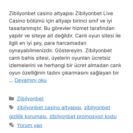
Zibilyonbet casino altyapısı Zibilyonbet Live
Casino bölümü için altyapı birinci sınıf ve iyi
tasarlanmıştır. Bu görevler hizmet tarafından
yapılır ve siteye ait değildir. Canlı oyun sitesi ile
ilgili en iyi şey, para harcamadan
oynayabilmenizdir. Göstereyim. Zibilyonbet
canlı bahis sitesi, üyelerin oyunları ücretsiz
izlemelerini ve herhangi bir ücret almadan canlı
oyun özelliğinin tadını çıkarmasını sağlayan bir
…
Devamını oku
Kategoriler
Zibilyonbet
Etiketler
zibilyonbet casino altyapısı
,
zibilyonbet
gizlilik koruması
,
zibilyonbet promosyon kodu
Yorum yap