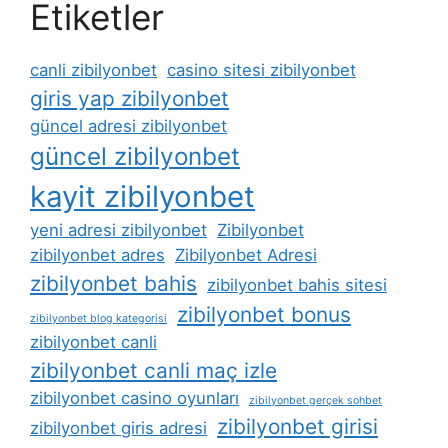
Etiketler
canli zibilyonbet
casino sitesi zibilyonbet
giris yap zibilyonbet
güncel adresi zibilyonbet
güncel zibilyonbet
kayit zibilyonbet
yeni adresi zibilyonbet
Zibilyonbet
zibilyonbet adres
Zibilyonbet Adresi
zibilyonbet bahis
zibilyonbet bahis sitesi
zibilyonbet bonus
zibilyonbet blog kategorisi
zibilyonbet canli
zibilyonbet canli maç izle
zibilyonbet casino oyunları
zibilyonbet gerçek sohbet
zibilyonbet girisi
zibilyonbet giris adresi