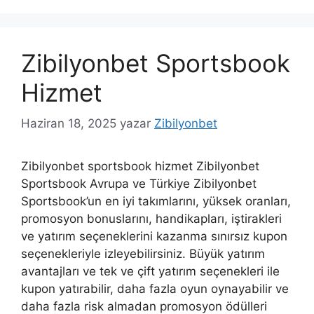
Zibilyonbet Sportsbook
Hizmet
Haziran 18, 2025
yazar
Zibilyonbet
Zibilyonbet sportsbook hizmet Zibilyonbet
Sportsbook Avrupa ve Türkiye Zibilyonbet
Sportsbook’un en iyi takımlarını, yüksek oranları,
promosyon bonuslarını, handikapları, iştirakleri
ve yatırım seçeneklerini kazanma sınırsız kupon
seçenekleriyle izleyebilirsiniz. Büyük yatırım
avantajları ve tek ve çift yatırım seçenekleri ile
kupon yatırabilir, daha fazla oyun oynayabilir ve
daha fazla risk almadan promosyon ödülleri