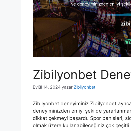
Zibilyonbet Dene
Eylül 14, 2024
yazar
Zibilyonbet
Zibilyonbet deneyiminiz Zibilyonbet ayrı
deneyiminizden en iyi şekilde yararlanmanız
dikkat çekmeyi başardı. Spor bahisleri, slo
olmak üzere kullanabileceğiniz çok çeşitl