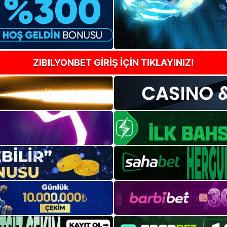
ZIBILYONBET GİRİŞ İÇİN TIKLAYINIZ!