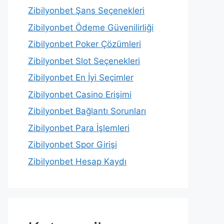
Zibilyonbet Şans Seçenekleri
Zibilyonbet Ödeme Güvenilirliği
Zibilyonbet Poker Çözümleri
Zibilyonbet Slot Seçenekleri
Zibilyonbet En İyi Seçimler
Zibilyonbet Casino Erişimi
Zibilyonbet Bağlantı Sorunları
Zibilyonbet Para İşlemleri
Zibilyonbet Spor Girişi
Zibilyonbet Hesap Kaydı