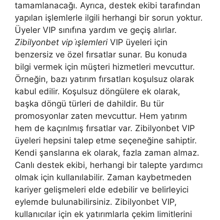
tamamlanacağı. Ayrıca, destek ekibi tarafından
yapılan işlemlerle ilgili herhangi bir sorun yoktur.
Üyeler VIP sınıfına yardım ve geçiş alırlar.
Zibilyonbet vip i̇şlemleri
VIP üyeleri için
benzersiz ve özel fırsatlar sunar. Bu konuda
bilgi vermek için müşteri hizmetleri mevcuttur.
Örneğin, bazı yatırım fırsatları koşulsuz olarak
kabul edilir. Koşulsuz döngülere ek olarak,
başka döngü türleri de dahildir. Bu tür
promosyonlar zaten mevcuttur. Hem yatırım
hem de kaçırılmış fırsatlar var. Zibilyonbet VIP
üyeleri hepsini talep etme seçeneğine sahiptir.
Kendi şanslarına ek olarak, fazla zaman almaz.
Canlı destek ekibi, herhangi bir talepte yardımcı
olmak için kullanılabilir. Zaman kaybetmeden
kariyer gelişmeleri elde edebilir ve belirleyici
eylemde bulunabilirsiniz. Zibilyonbet VIP,
kullanıcılar için ek yatırımlarla çekim limitlerini