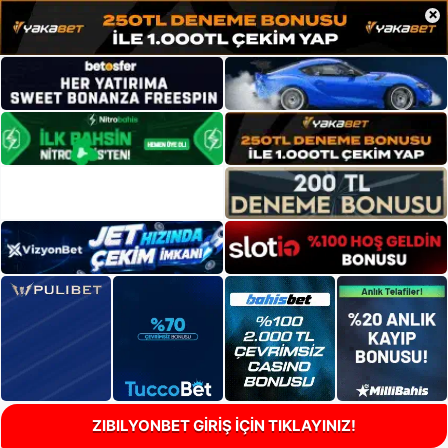
×
ZIBILYONBET GİRİŞ İÇİN TIKLAYINIZ!