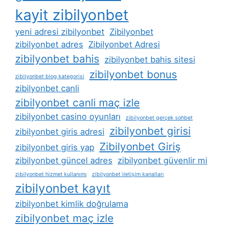
kayit zibilyonbet
yeni adresi zibilyonbet
Zibilyonbet
zibilyonbet adres
Zibilyonbet Adresi
zibilyonbet bahis
zibilyonbet bahis sitesi
zibilyonbet bonus
zibilyonbet blog kategorisi
zibilyonbet canli
zibilyonbet canli maç izle
zibilyonbet casino oyunları
zibilyonbet gerçek sohbet
zibilyonbet girisi
zibilyonbet giris adresi
Zibilyonbet Giriş
zibilyonbet giris yap
zibilyonbet güncel adres
zibilyonbet güvenlir mi
zibilyonbet hizmet kullanımı
zibilyonbet i̇letişim kanalları
zibilyonbet kayıt
zibilyonbet kimlik doğrulama
zibilyonbet maç izle