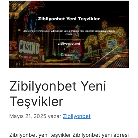
Zibilyonbet Yeni
Teşvikler
Mayıs 21, 2025
yazar
Zibilyonbet
Zibilyonbet yeni teşvikler Zibilyonbet yeni adresi