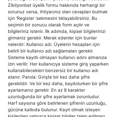
Zibilyonbet üyelik formu hakkında herhangi bir
sorunuz varsa, ihtiyacınız olan cevapları bulmak
için ‘Register ‘sekmesini tıklayabilirsiniz. Bu
seçimin bir sonucu olarak form açılır ve
bilgileriniz istenir. İlk adımda, kişisel bilgilerinizi
girmeniz gerekir. Merak edenler için bunlar
nelerdir: Kullanıcı adı: Üyelerin hesapları için
belirli bir kullanıcı adı sağlamaları gerekir.
Sisteme kayıtlı olmayan kullanıcı adını almanıza
izin verilir. Her kullanıcıya sisteme giriş yaparken
kullanabilecekleri benzersiz bir kullanıcı adı
atanır. Parola: Girişte bir kez daha şifre
gereklidir. Ve bir kez daha, kaydolurken bir şifre
ayarlamanız gerekir. En az 8 karakter
uzunluğunda bir şifre ayarlamak zorunludur.
Harf sayısına göre belirlenen şifrenin uzunluğu,
gücüne katkıda bulunur. Kayıt olmak isteyen
kişilerden yalnızca kişisel bilgiler talep edilmez.