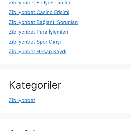
Zibilyonbet En İyi Seçimler
Zibilyonbet Casino Erişimi
Zibilyonbet Bağlantı Sorunları
Zibilyonbet Para İşlemleri
Zibilyonbet Spor Girişi
Zibilyonbet Hesap Kaydı
Kategoriler
Zibilyonbet