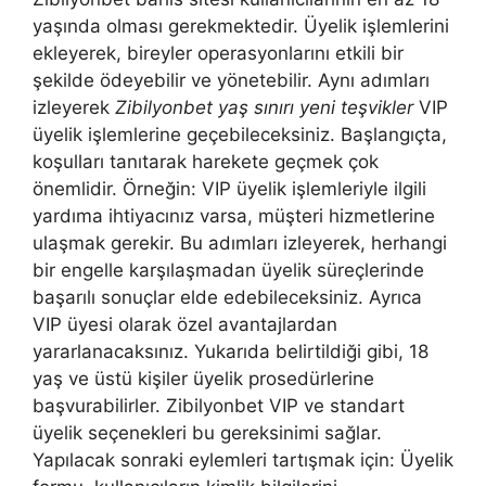
yaşında olması gerekmektedir. Üyelik işlemlerini
ekleyerek, bireyler operasyonlarını etkili bir
şekilde ödeyebilir ve yönetebilir. Aynı adımları
izleyerek
Zibilyonbet yaş sınırı yeni teşvikler
VIP
üyelik işlemlerine geçebileceksiniz. Başlangıçta,
koşulları tanıtarak harekete geçmek çok
önemlidir. Örneğin: VIP üyelik işlemleriyle ilgili
yardıma ihtiyacınız varsa, müşteri hizmetlerine
ulaşmak gerekir. Bu adımları izleyerek, herhangi
bir engelle karşılaşmadan üyelik süreçlerinde
başarılı sonuçlar elde edebileceksiniz. Ayrıca
VIP üyesi olarak özel avantajlardan
yararlanacaksınız. Yukarıda belirtildiği gibi, 18
yaş ve üstü kişiler üyelik prosedürlerine
başvurabilirler. Zibilyonbet VIP ve standart
üyelik seçenekleri bu gereksinimi sağlar.
Yapılacak sonraki eylemleri tartışmak için: Üyelik