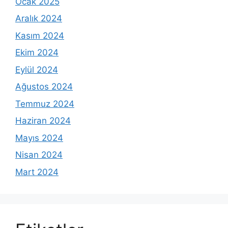
Ocak 2025
Aralık 2024
Kasım 2024
Ekim 2024
Eylül 2024
Ağustos 2024
Temmuz 2024
Haziran 2024
Mayıs 2024
Nisan 2024
Mart 2024