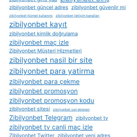
zibilyonbet güncel adres
zibilyonbet güvenlir mi
zibilyonbet hizmet kullanımı
zibilyonbet i̇letişim kanalları
zibilyonbet kayıt
zibilyonbet kimlik doğrulama
zibilyonbet maç izle
Zibilyonbet Müşteri Hizmetleri
zibilyonbet nasil bir site
zibilyonbet para yatirma
zibilyonbet para çekme
zibilyonbet promosyon
zibilyonbet promosyon kodu
zibilyonbet sitesi
zibilyonbet son eklenen
Zibilyonbet Telegram
zibilyonbet tv
zibilyonbet tv canli maç izle
Zibilyonbet Twitter
zibilyonbet yeni adres