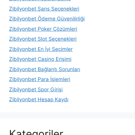
Zibilyonbet Şans Seçenekleri
Zibilyonbet Ödeme Güvenilirliği
Zibilyonbet Poker Çözümleri
Zibilyonbet Slot Seçenekleri
Zibilyonbet En İyi Seçimler
Zibilyonbet Casino Erişimi
Zibilyonbet Bağlantı Sorunları
Zibilyonbet Para İşlemleri
Zibilyonbet Spor Girişi
Zibilyonbet Hesap Kaydı
Kategoriler