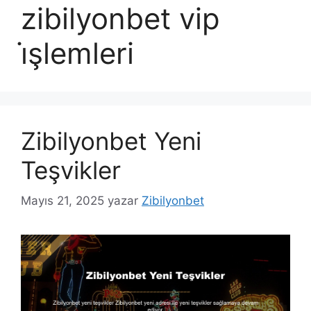
zibilyonbet vip
i̇şlemleri
Zibilyonbet Yeni
Teşvikler
Mayıs 21, 2025
yazar
Zibilyonbet