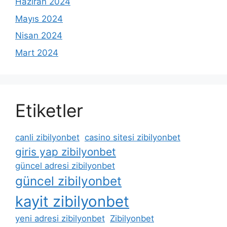
Haziran 2024
Mayıs 2024
Nisan 2024
Mart 2024
Etiketler
canli zibilyonbet
casino sitesi zibilyonbet
giris yap zibilyonbet
güncel adresi zibilyonbet
güncel zibilyonbet
kayit zibilyonbet
yeni adresi zibilyonbet
Zibilyonbet