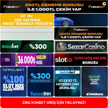
×
ZIBILYONBET GİRİŞ İÇİN TIKLAYINIZ!