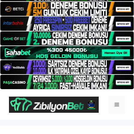
İçeriğe
atla
Menü