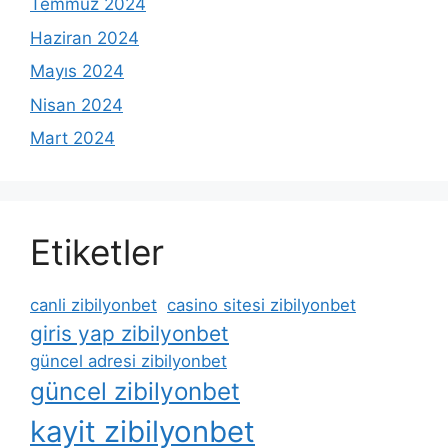
Temmuz 2024
Haziran 2024
Mayıs 2024
Nisan 2024
Mart 2024
Etiketler
canli zibilyonbet
casino sitesi zibilyonbet
giris yap zibilyonbet
güncel adresi zibilyonbet
güncel zibilyonbet
kayit zibilyonbet