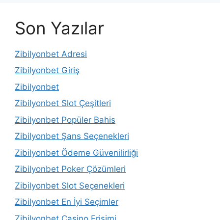
Son Yazılar
Zibilyonbet Adresi
Zibilyonbet Giriş
Zibilyonbet
Zibilyonbet Slot Çeşitleri
Zibilyonbet Popüler Bahis
Zibilyonbet Şans Seçenekleri
Zibilyonbet Ödeme Güvenilirliği
Zibilyonbet Poker Çözümleri
Zibilyonbet Slot Seçenekleri
Zibilyonbet En İyi Seçimler
Zibilyonbet Casino Erişimi