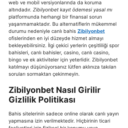
web ve mobil versiyonlarında da koruma
altındadır.
Zibilyonbet kayıt ödemesi yasal mı
platformunda herhangi bir finansal sorun
yaşanmamaktadır. Bu alternatiflerin mükemmel
durumu nedeniyle canlı bahis
Zibilyonbet
ofislerinden en iyi düzeyde hizmet almayı
bekleyebilirsiniz. İlgi çekici yerlerin çeşitliliği spor
bahisleri, canlı bahisler, casino, canlı casino,
bingo ve ek aktiviteler için yeterlidir. Zibilyonbet
katılmayı düşünüyorsanız lütfen aklınıza takılan
soruları sormaktan çekinmeyin.
Zibilyonbet Nasıl Girilir
Gizlilik Politikası
Bahis sitelerinin sadece online olarak canlı yayın
yapmasına izin verilmektedir. Hiçbirinin ticari
faaliyetleri için fiziksel bir konumu veya