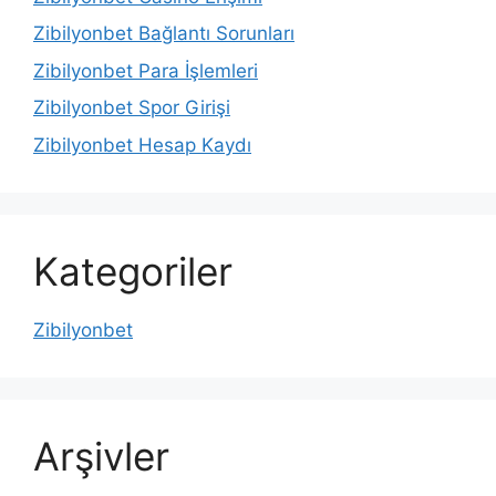
Zibilyonbet Bağlantı Sorunları
Zibilyonbet Para İşlemleri
Zibilyonbet Spor Girişi
Zibilyonbet Hesap Kaydı
Kategoriler
Zibilyonbet
Arşivler