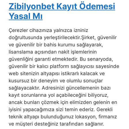
Zibilyonbet Kayıt Ödemesi
Yasal Mı
Çerezler cihazınıza yalnızca izniniz
doğrultusunda yerleştirilecektir.Şirket, güvenilir
ve güvenilir bir bahis kurumu sağlayarak,
lisanslama açısından nakit işlemlerinin
güvenliğini garanti etmektedir. Bu senaryoda,
güvenilir bir kalıcı platform sağlayıcısı sayesinde
web sitenizin altyapısı istikrarlı kalacak ve
kusursuz bir deneyim ve olumlu sonuçlar
sağlayacaktır. Adresinizi güncellemenin bazı
kayıt sorunlarına yol açabileceğini biliyoruz,
ancak bunları çözmek için elimizden gelenin en
iyisini yapacağımıza sizi temin ederiz. Gerekli
teknik altyapı bulunduğunuz lokasyon, firmanız
ve müşteri desteğiniz tarafından sağlanır.