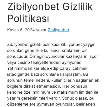
Zibilyonbet Gizlilik
Politikası
Kasım 6, 2024
yazar
Zibilyonbet
Zibilyonbet gizlilik politikası Zibilyonbet yaygın
sorunları genellikle kullanıcı hatalarının bir
sonucudur. Örneğin oyuncular kazançlarını spor
veya casino faaliyetlerinden ayırıyorlar.
Yatırımımdan kar elde edip parayı çekmek
istediğimde bazı sorunlarla karşılaştım. Bu
sorunun temel nedeni, kullanıcıların sağlanan ek
bilgilere dikkat etmemesidir. Her bonusun
kendine özel minimum ve maksimum limitleri ile
yatırım gereksinimleri vardır. Sonuç olarak, bu
düzenlemelere uymayan oyuncular, belirlenen