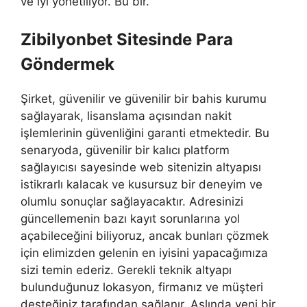
ve iyi yönetiliyor. Bu bir.
Zibilyonbet Sitesinde Para
Göndermek
Şirket, güvenilir ve güvenilir bir bahis kurumu
sağlayarak, lisanslama açısından nakit
işlemlerinin güvenliğini garanti etmektedir. Bu
senaryoda, güvenilir bir kalıcı platform
sağlayıcısı sayesinde web sitenizin altyapısı
istikrarlı kalacak ve kusursuz bir deneyim ve
olumlu sonuçlar sağlayacaktır. Adresinizi
güncellemenin bazı kayıt sorunlarına yol
açabileceğini biliyoruz, ancak bunları çözmek
için elimizden gelenin en iyisini yapacağımıza
sizi temin ederiz. Gerekli teknik altyapı
bulunduğunuz lokasyon, firmanız ve müşteri
desteğiniz tarafından sağlanır. Aslında yeni bir