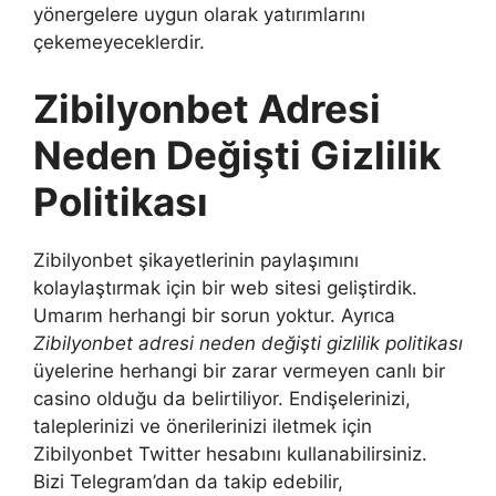
yönergelere uygun olarak yatırımlarını
çekemeyeceklerdir.
Zibilyonbet Adresi
Neden Değişti Gizlilik
Politikası
Zibilyonbet şikayetlerinin paylaşımını
kolaylaştırmak için bir web sitesi geliştirdik.
Umarım herhangi bir sorun yoktur. Ayrıca
Zibilyonbet adresi neden değişti gizlilik politikası
üyelerine herhangi bir zarar vermeyen canlı bir
casino olduğu da belirtiliyor. Endişelerinizi,
taleplerinizi ve önerilerinizi iletmek için
Zibilyonbet Twitter hesabını kullanabilirsiniz.
Bizi Telegram’dan da takip edebilir,