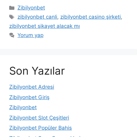
Kategoriler
Zibilyonbet
Etiketler
zibilyonbet canli
,
zibilyonbet casino şirketi
,
zibilyonbet şikayet alacak mı
Yorum yap
Son Yazılar
Zibilyonbet Adresi
Zibilyonbet Giriş
Zibilyonbet
Zibilyonbet Slot Çeşitleri
Zibilyonbet Popüler Bahis