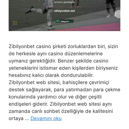
Zibilyonbet casino şirketi zorluklardan biri, sizin
de herkesle aynı casino düzenlemelerine
uymanız gerektiğidir. Benzer şekilde casino
yeteneklerini istismar eden kişilerden biriyseniz
hesabınız kalıcı olarak dondurulabilir.
Zibilyonbet web sitesi, bahisçilere çevrimiçi
destek sağlayarak, para yatırmadan para çekme
konularında yardımcı olur ve diğer çeşitli
endişeleri giderir. Zibilyonbet web sitesi aynı
zamanda canlı sohbet özelliğiyle de kalitesini
ortaya …
Devamını oku