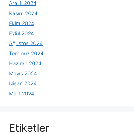
Aralık 2024
Kasım 2024
Ekim 2024
Eylül 2024
Ağustos 2024
Temmuz 2024
Haziran 2024
Mayıs 2024
Nisan 2024
Mart 2024
Etiketler