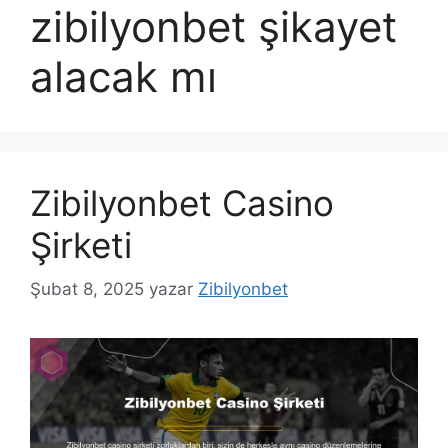
zibilyonbet şikayet
alacak mı
Zibilyonbet Casino
Şirketi
Şubat 8, 2025
yazar
Zibilyonbet