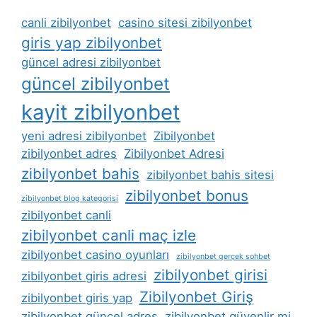
canli zibilyonbet
casino sitesi zibilyonbet
giris yap zibilyonbet
güncel adresi zibilyonbet
güncel zibilyonbet
kayit zibilyonbet
yeni adresi zibilyonbet
Zibilyonbet
zibilyonbet adres
Zibilyonbet Adresi
zibilyonbet bahis
zibilyonbet bahis sitesi
zibilyonbet bonus
zibilyonbet blog kategorisi
zibilyonbet canli
zibilyonbet canli maç izle
zibilyonbet casino oyunları
zibilyonbet gerçek sohbet
zibilyonbet girisi
zibilyonbet giris adresi
Zibilyonbet Giriş
zibilyonbet giris yap
zibilyonbet güncel adres
zibilyonbet güvenlir mi