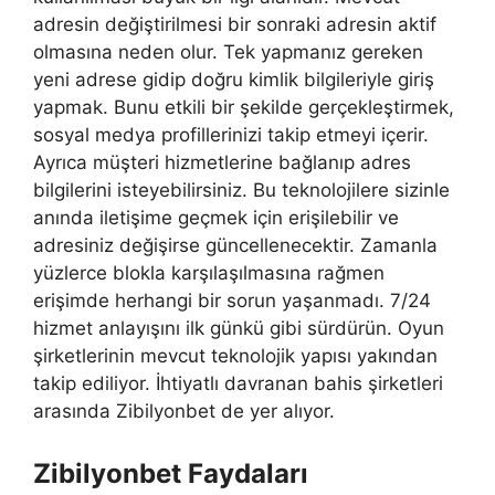
adresin değiştirilmesi bir sonraki adresin aktif
olmasına neden olur. Tek yapmanız gereken
yeni adrese gidip doğru kimlik bilgileriyle giriş
yapmak. Bunu etkili bir şekilde gerçekleştirmek,
sosyal medya profillerinizi takip etmeyi içerir.
Ayrıca müşteri hizmetlerine bağlanıp adres
bilgilerini isteyebilirsiniz. Bu teknolojilere sizinle
anında iletişime geçmek için erişilebilir ve
adresiniz değişirse güncellenecektir. Zamanla
yüzlerce blokla karşılaşılmasına rağmen
erişimde herhangi bir sorun yaşanmadı. 7/24
hizmet anlayışını ilk günkü gibi sürdürün. Oyun
şirketlerinin mevcut teknolojik yapısı yakından
takip ediliyor. İhtiyatlı davranan bahis şirketleri
arasında Zibilyonbet de yer alıyor.
Zibilyonbet Faydaları