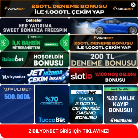
×
ZIBILYONBET GİRİŞ İÇİN TIKLAYINIZ!