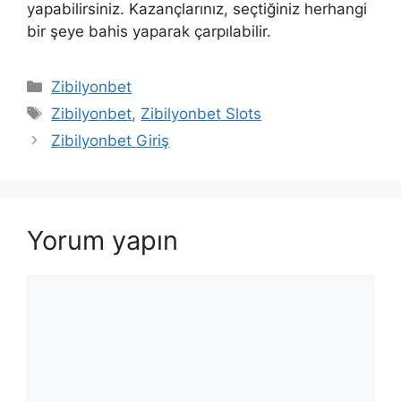
yapabilirsiniz. Kazançlarınız, seçtiğiniz herhangi
bir şeye bahis yaparak çarpılabilir.
Kategoriler
Zibilyonbet
Etiketler
Zibilyonbet
,
Zibilyonbet Slots
Zibilyonbet Giriş
Yorum yapın
Yorum