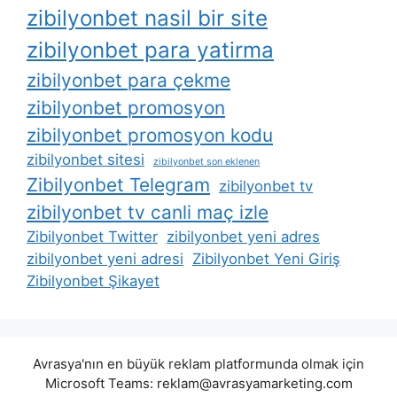
zibilyonbet nasil bir site
zibilyonbet para yatirma
zibilyonbet para çekme
zibilyonbet promosyon
zibilyonbet promosyon kodu
zibilyonbet sitesi
zibilyonbet son eklenen
Zibilyonbet Telegram
zibilyonbet tv
zibilyonbet tv canli maç izle
Zibilyonbet Twitter
zibilyonbet yeni adres
zibilyonbet yeni adresi
Zibilyonbet Yeni Giriş
Zibilyonbet Şikayet
Avrasya'nın en büyük reklam platformunda olmak için
Microsoft Teams:
reklam@avrasyamarketing.com