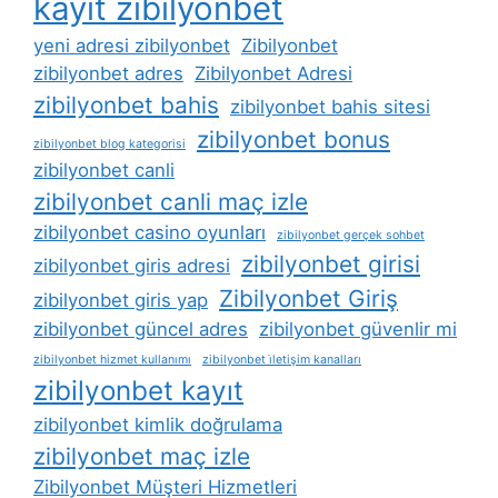
kayit zibilyonbet
yeni adresi zibilyonbet
Zibilyonbet
zibilyonbet adres
Zibilyonbet Adresi
zibilyonbet bahis
zibilyonbet bahis sitesi
zibilyonbet bonus
zibilyonbet blog kategorisi
zibilyonbet canli
zibilyonbet canli maç izle
zibilyonbet casino oyunları
zibilyonbet gerçek sohbet
zibilyonbet girisi
zibilyonbet giris adresi
Zibilyonbet Giriş
zibilyonbet giris yap
zibilyonbet güncel adres
zibilyonbet güvenlir mi
zibilyonbet hizmet kullanımı
zibilyonbet i̇letişim kanalları
zibilyonbet kayıt
zibilyonbet kimlik doğrulama
zibilyonbet maç izle
Zibilyonbet Müşteri Hizmetleri