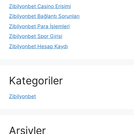
Zibilyonbet Casino Erişimi
Zibilyonbet Bağlantı Sorunları
Zibilyonbet Para İşlemleri
Zibilyonbet Spor Girişi
Zibilyonbet Hesap Kaydı
Kategoriler
Zibilyonbet
Arşivler