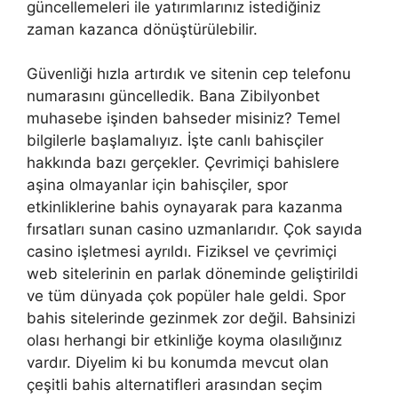
güncellemeleri ile yatırımlarınız istediğiniz
zaman kazanca dönüştürülebilir.
Güvenliği hızla artırdık ve sitenin cep telefonu
numarasını güncelledik. Bana Zibilyonbet
muhasebe işinden bahseder misiniz? Temel
bilgilerle başlamalıyız. İşte canlı bahisçiler
hakkında bazı gerçekler. Çevrimiçi bahislere
aşina olmayanlar için bahisçiler, spor
etkinliklerine bahis oynayarak para kazanma
fırsatları sunan casino uzmanlarıdır. Çok sayıda
casino işletmesi ayrıldı. Fiziksel ve çevrimiçi
web sitelerinin en parlak döneminde geliştirildi
ve tüm dünyada çok popüler hale geldi. Spor
bahis sitelerinde gezinmek zor değil. Bahsinizi
olası herhangi bir etkinliğe koyma olasılığınız
vardır. Diyelim ki bu konumda mevcut olan
çeşitli bahis alternatifleri arasından seçim