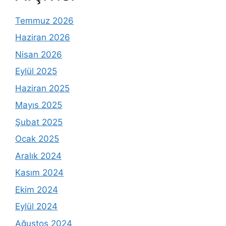
Temmuz 2026
Haziran 2026
Nisan 2026
Eylül 2025
Haziran 2025
Mayıs 2025
Şubat 2025
Ocak 2025
Aralık 2024
Kasım 2024
Ekim 2024
Eylül 2024
Ağustos 2024