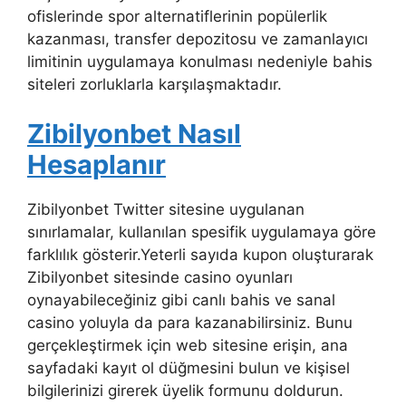
ofislerinde spor alternatiflerinin popülerlik
kazanması, transfer depozitosu ve zamanlayıcı
limitinin uygulamaya konulması nedeniyle bahis
siteleri zorluklarla karşılaşmaktadır.
Zibilyonbet Nasıl
Hesaplanır
Zibilyonbet Twitter sitesine uygulanan
sınırlamalar, kullanılan spesifik uygulamaya göre
farklılık gösterir.Yeterli sayıda kupon oluşturarak
Zibilyonbet sitesinde casino oyunları
oynayabileceğiniz gibi canlı bahis ve sanal
casino yoluyla da para kazanabilirsiniz. Bunu
gerçekleştirmek için web sitesine erişin, ana
sayfadaki kayıt ol düğmesini bulun ve kişisel
bilgilerinizi girerek üyelik formunu doldurun.