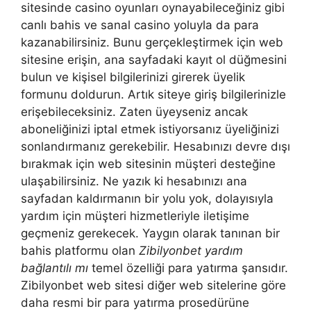
sitesinde casino oyunları oynayabileceğiniz gibi
canlı bahis ve sanal casino yoluyla da para
kazanabilirsiniz. Bunu gerçekleştirmek için web
sitesine erişin, ana sayfadaki kayıt ol düğmesini
bulun ve kişisel bilgilerinizi girerek üyelik
formunu doldurun. Artık siteye giriş bilgilerinizle
erişebileceksiniz. Zaten üyeyseniz ancak
aboneliğinizi iptal etmek istiyorsanız üyeliğinizi
sonlandırmanız gerekebilir. Hesabınızı devre dışı
bırakmak için web sitesinin müşteri desteğine
ulaşabilirsiniz. Ne yazık ki hesabınızı ana
sayfadan kaldırmanın bir yolu yok, dolayısıyla
yardım için müşteri hizmetleriyle iletişime
geçmeniz gerekecek. Yaygın olarak tanınan bir
bahis platformu olan
Zibilyonbet yardım
bağlantılı mı
temel özelliği para yatırma şansıdır.
Zibilyonbet web sitesi diğer web sitelerine göre
daha resmi bir para yatırma prosedürüne