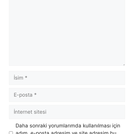
Yorum
İsim
E-
posta
İnternet
sitesi
Daha sonraki yorumlarımda kullanılması için
adım, e-posta adresim ve site adresim bu