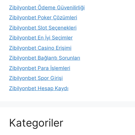
Zibilyonbet Ödeme Güvenilirliği
Zibilyonbet Poker Çözümleri
Zibilyonbet Slot Seçenekleri
Zibilyonbet En İyi Seçimler
Zibilyonbet Casino Erişimi
Zibilyonbet Bağlantı Sorunları
Zibilyonbet Para İşlemleri
Zibilyonbet Spor Girişi
Zibilyonbet Hesap Kaydı
Kategoriler