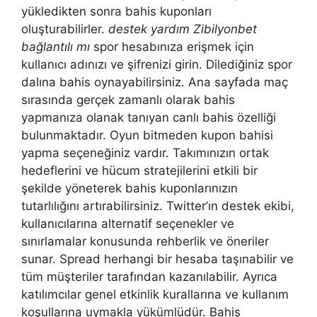
yükledikten sonra bahis kuponları
oluşturabilirler.
destek yardım Zibilyonbet
bağlantılı mı
spor hesabınıza erişmek için
kullanıcı adınızı ve şifrenizi girin. Dilediğiniz spor
dalına bahis oynayabilirsiniz. Ana sayfada maç
sırasında gerçek zamanlı olarak bahis
yapmanıza olanak tanıyan canlı bahis özelliği
bulunmaktadır. Oyun bitmeden kupon bahisi
yapma seçeneğiniz vardır. Takımınızın ortak
hedeflerini ve hücum stratejilerini etkili bir
şekilde yöneterek bahis kuponlarınızın
tutarlılığını artırabilirsiniz. Twitter’ın destek ekibi,
kullanıcılarına alternatif seçenekler ve
sınırlamalar konusunda rehberlik ve öneriler
sunar. Spread herhangi bir hesaba taşınabilir ve
tüm müşteriler tarafından kazanılabilir. Ayrıca
katılımcılar genel etkinlik kurallarına ve kullanım
koşullarına uymakla yükümlüdür. Bahis