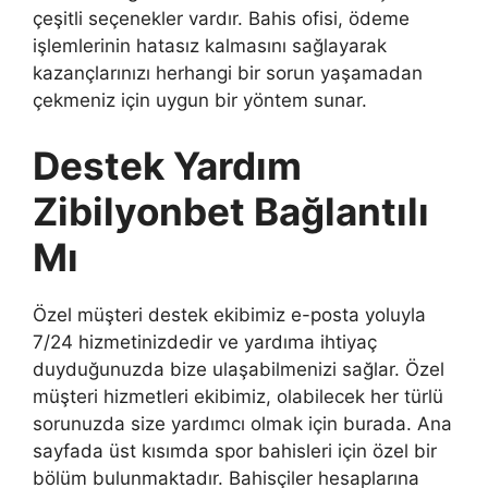
çeşitli seçenekler vardır. Bahis ofisi, ödeme
işlemlerinin hatasız kalmasını sağlayarak
kazançlarınızı herhangi bir sorun yaşamadan
çekmeniz için uygun bir yöntem sunar.
Destek Yardım
Zibilyonbet Bağlantılı
Mı
Özel müşteri destek ekibimiz e-posta yoluyla
7/24 hizmetinizdedir ve yardıma ihtiyaç
duyduğunuzda bize ulaşabilmenizi sağlar. Özel
müşteri hizmetleri ekibimiz, olabilecek her türlü
sorunuzda size yardımcı olmak için burada. Ana
sayfada üst kısımda spor bahisleri için özel bir
bölüm bulunmaktadır. Bahisçiler hesaplarına