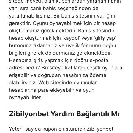
sitede mevcut olan kuponlardan yararlanmanın
yanı sıra canlı bahis seçeneğinden de
yararlanabilirsiniz. Bir bahis sitesinin varlığını
gerektirir. Oyunu oynayabilmek için bir hesap
oluşturmanız gerekmektedir. Bahis sitesinde
hesap oluşturmak için ‘kaydol’ veya ‘giriş yap’
butonuna tıklamanız ve üyelik formunu doğru
bilgileri girerek doldurmanız gerekmektedir.
Hesabına giriş yapmak için doğru e-posta
adresi nedir? Bu siteye katılarak çeşitli oyunlara
erişebilir ve doğrudan hesabınıza ödeme
alabilirsiniz. Web sitesinde oyuncular
hesaplarına para ekleyebilir ve oyun
oynayabilirler.
Zibilyonbet Yardım Bağlantılı Mı
Yeterli sayıda kupon oluşturarak Zibilyonbet