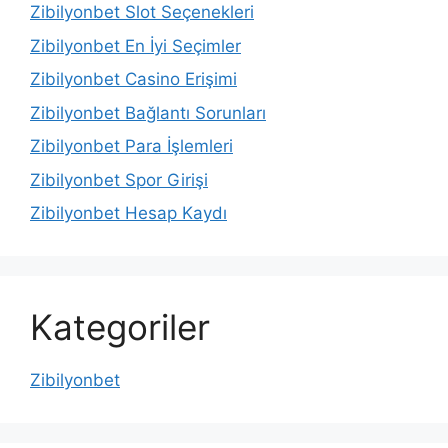
Zibilyonbet Slot Seçenekleri
Zibilyonbet En İyi Seçimler
Zibilyonbet Casino Erişimi
Zibilyonbet Bağlantı Sorunları
Zibilyonbet Para İşlemleri
Zibilyonbet Spor Girişi
Zibilyonbet Hesap Kaydı
Kategoriler
Zibilyonbet