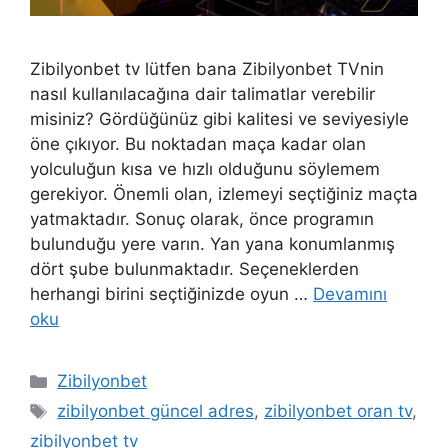
Zibilyonbet tv lütfen bana Zibilyonbet TVnin
nasıl kullanılacağına dair talimatlar verebilir
misiniz? Gördüğünüz gibi kalitesi ve seviyesiyle
öne çıkıyor. Bu noktadan maça kadar olan
yolculuğun kısa ve hızlı olduğunu söylemem
gerekiyor. Önemli olan, izlemeyi seçtiğiniz maçta
yatmaktadır. Sonuç olarak, önce programın
bulunduğu yere varın. Yan yana konumlanmış
dört şube bulunmaktadır. Seçeneklerden
herhangi birini seçtiğinizde oyun …
Devamını
oku
Kategoriler
Zibilyonbet
Etiketler
zibilyonbet güncel adres
,
zibilyonbet oran tv
,
zibilyonbet tv