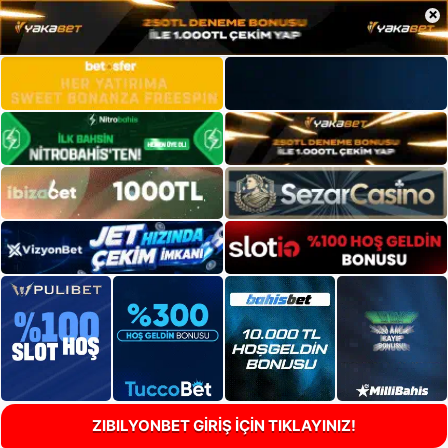
×
ZIBILYONBET GİRİŞ İÇİN TIKLAYINIZ!