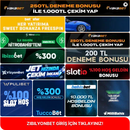
×
ZIBILYONBET GİRİŞ İÇİN TIKLAYINIZ!