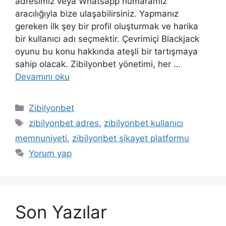
adresimiz veya Whatsapp numaramız
aracılığıyla bize ulaşabilirsiniz. Yapmanız
gereken ilk şey bir profil oluşturmak ve harika
bir kullanıcı adı seçmektir. Çevrimiçi Blackjack
oyunu bu konu hakkında ateşli bir tartışmaya
sahip olacak. Zibilyonbet yönetimi, her …
Devamını oku
Kategoriler
Zibilyonbet
Etiketler
zibilyonbet adres
,
zibilyonbet kullanıcı
memnuniyeti
,
zibilyonbet şikayet platformu
Yorum yap
Son Yazılar