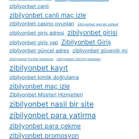
zibilyonbet canli
zibilyonbet canli maç izle
zibilyonbet casino oyunları
zibilyonbet gerçek sohbet
zibilyonbet girisi
zibilyonbet giris adresi
Zibilyonbet Giriş
zibilyonbet giris yap
zibilyonbet güncel adres
zibilyonbet güvenlir mi
zibilyonbet hizmet kullanımı
zibilyonbet i̇letişim kanalları
zibilyonbet kayıt
zibilyonbet kimlik doğrulama
zibilyonbet maç izle
Zibilyonbet Müşteri Hizmetleri
zibilyonbet nasil bir site
zibilyonbet para yatirma
zibilyonbet para çekme
zibilyonbet promosyon