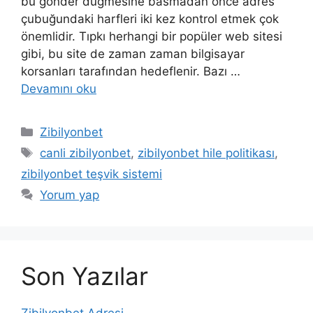
bu gönder düğmesine basmadan önce adres
çubuğundaki harfleri iki kez kontrol etmek çok
önemlidir. Tıpkı herhangi bir popüler web sitesi
gibi, bu site de zaman zaman bilgisayar
korsanları tarafından hedeflenir. Bazı …
Devamını oku
Kategoriler
Zibilyonbet
Etiketler
canli zibilyonbet
,
zibilyonbet hile politikası
,
zibilyonbet teşvik sistemi
Yorum yap
Son Yazılar