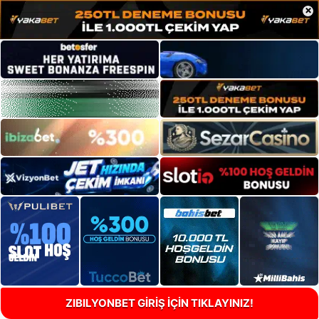
×
ZIBILYONBET GİRİŞ İÇİN TIKLAYINIZ!