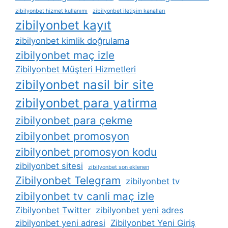
zibilyonbet hizmet kullanımı
zibilyonbet i̇letişim kanalları
zibilyonbet kayıt
zibilyonbet kimlik doğrulama
zibilyonbet maç izle
Zibilyonbet Müşteri Hizmetleri
zibilyonbet nasil bir site
zibilyonbet para yatirma
zibilyonbet para çekme
zibilyonbet promosyon
zibilyonbet promosyon kodu
zibilyonbet sitesi
zibilyonbet son eklenen
Zibilyonbet Telegram
zibilyonbet tv
zibilyonbet tv canli maç izle
Zibilyonbet Twitter
zibilyonbet yeni adres
zibilyonbet yeni adresi
Zibilyonbet Yeni Giriş