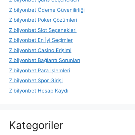
Zibilyonbet Ödeme Güvenilirliği
Zibilyonbet Poker Çözümleri
Zibilyonbet Slot Seçenekleri
Zibilyonbet En İyi Seçimler
Zibilyonbet Casino Erişimi
Zibilyonbet Bağlantı Sorunları
Zibilyonbet Para İşlemleri
Zibilyonbet Spor Girişi
Zibilyonbet Hesap Kaydı
Kategoriler