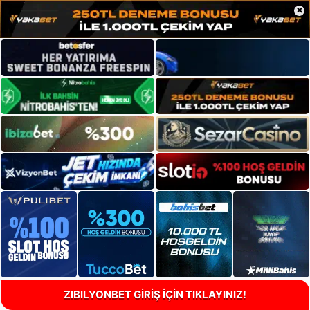
×
ZIBILYONBET GİRİŞ İÇİN TIKLAYINIZ!