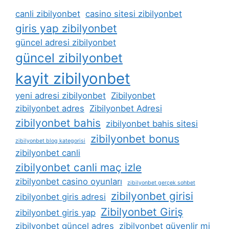
canli zibilyonbet
casino sitesi zibilyonbet
giris yap zibilyonbet
güncel adresi zibilyonbet
güncel zibilyonbet
kayit zibilyonbet
yeni adresi zibilyonbet
Zibilyonbet
zibilyonbet adres
Zibilyonbet Adresi
zibilyonbet bahis
zibilyonbet bahis sitesi
zibilyonbet bonus
zibilyonbet blog kategorisi
zibilyonbet canli
zibilyonbet canli maç izle
zibilyonbet casino oyunları
zibilyonbet gerçek sohbet
zibilyonbet girisi
zibilyonbet giris adresi
Zibilyonbet Giriş
zibilyonbet giris yap
zibilyonbet güncel adres
zibilyonbet güvenlir mi