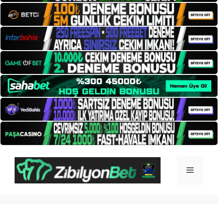
İçeriğe
atla
Menü