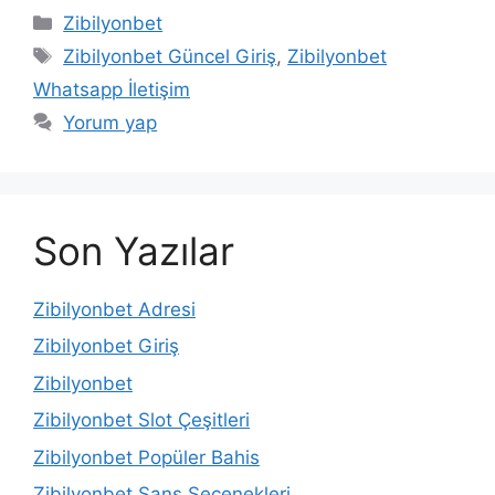
Kategoriler
Zibilyonbet
Etiketler
Zibilyonbet Güncel Giriş
,
Zibilyonbet
Whatsapp İletişim
Yorum yap
Son Yazılar
Zibilyonbet Adresi
Zibilyonbet Giriş
Zibilyonbet
Zibilyonbet Slot Çeşitleri
Zibilyonbet Popüler Bahis
Zibilyonbet Şans Seçenekleri