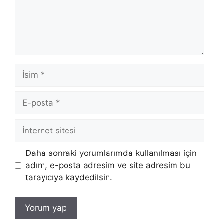
İsim
E-
posta
İnternet
sitesi
Daha sonraki yorumlarımda kullanılması için
adım, e-posta adresim ve site adresim bu
tarayıcıya kaydedilsin.