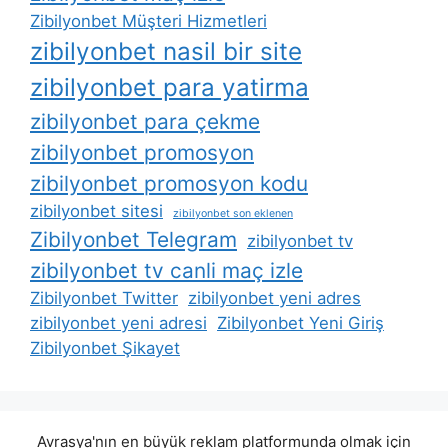
Zibilyonbet Müşteri Hizmetleri
zibilyonbet nasil bir site
zibilyonbet para yatirma
zibilyonbet para çekme
zibilyonbet promosyon
zibilyonbet promosyon kodu
zibilyonbet sitesi
zibilyonbet son eklenen
Zibilyonbet Telegram
zibilyonbet tv
zibilyonbet tv canli maç izle
Zibilyonbet Twitter
zibilyonbet yeni adres
zibilyonbet yeni adresi
Zibilyonbet Yeni Giriş
Zibilyonbet Şikayet
Avrasya'nın en büyük reklam platformunda olmak için