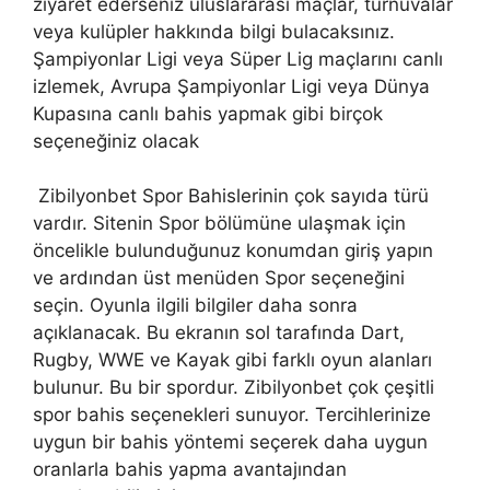
ziyaret ederseniz uluslararası maçlar, turnuvalar
veya kulüpler hakkında bilgi bulacaksınız.
Şampiyonlar Ligi veya Süper Lig maçlarını canlı
izlemek, Avrupa Şampiyonlar Ligi veya Dünya
Kupasına canlı bahis yapmak gibi birçok
seçeneğiniz olacak
Zibilyonbet Spor Bahislerinin çok sayıda türü
vardır. Sitenin Spor bölümüne ulaşmak için
öncelikle bulunduğunuz konumdan giriş yapın
ve ardından üst menüden Spor seçeneğini
seçin. Oyunla ilgili bilgiler daha sonra
açıklanacak. Bu ekranın sol tarafında Dart,
Rugby, WWE ve Kayak gibi farklı oyun alanları
bulunur. Bu bir spordur. Zibilyonbet çok çeşitli
spor bahis seçenekleri sunuyor. Tercihlerinize
uygun bir bahis yöntemi seçerek daha uygun
oranlarla bahis yapma avantajından