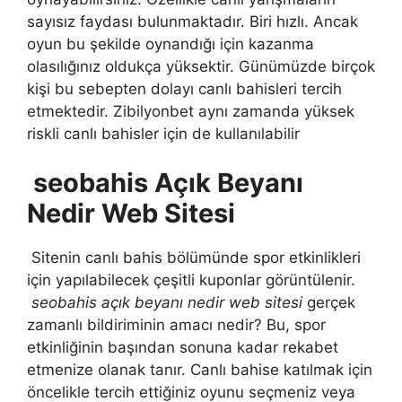
sayısız faydası bulunmaktadır. Biri hızlı. Ancak
oyun bu şekilde oynandığı için kazanma
olasılığınız oldukça yüksektir. Günümüzde birçok
kişi bu sebepten dolayı canlı bahisleri tercih
etmektedir. Zibilyonbet aynı zamanda yüksek
riskli canlı bahisler için de kullanılabilir
seobahis Açık Beyanı
Nedir Web Sitesi
Sitenin canlı bahis bölümünde spor etkinlikleri
için yapılabilecek çeşitli kuponlar görüntülenir.
seobahis açık beyanı nedir web sitesi
gerçek
zamanlı bildiriminin amacı nedir? Bu, spor
etkinliğinin başından sonuna kadar rekabet
etmenize olanak tanır. Canlı bahise katılmak için
öncelikle tercih ettiğiniz oyunu seçmeniz veya