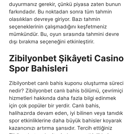
duyurmanız gerekir, çünkü piyasa zaten bunun
farkındadır. Bu noktadan sonra tüm tahmin
olasılıkları devreye giriyor. Bazı tahmin
seçeneklerinin çalışmadığını keşfetmeniz
mümkündür. Bu, oyun sırasında tahmini devre
dışı bırakma seçeneğini etkinleştirir.
Zibilyonbet Şikâyeti Casino
Spor Bahisleri
Zibilyonbet canlı bahis kuponu oluşturma süreci
nedir? Zibilyonbet canlı bahis bölümü, çevrimiçi
hizmetleri hakkında daha fazla bilgi edinmek
için çok popüler bir yerdir. Canlı bahis,
halihazırda devam eden, iyi bilinen veya tanıdık
spor etkinliklerine daha büyük bahisler koyarak
kazancınızı artırma şansıdır. Tercih ettiğiniz