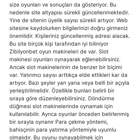
size oyunları ve sonuçları da gösteriyor. Bu
nedenle site altyapısı sürekli güncellenmektedir.
Yine de sitenin üyelik sayısı sürekli artıyor. Web
sitesine kaydolurken bilgilerinizi doğru girmeniz
önemlidir. Kişileriniz güncellenmiş adresi alacak.
Bu site birçok kişi tarafından iyi biliniyor
Zibilyonbet oyun makineleri de var. Slot
makinesi oyunları oynayarak eğlenebilirsiniz.
Ancak slot makinelerinin de benzer bir biçimi
var. Yatırımcı sayısı arttıkça elde ettikleri kar da
artıyor. Bazı şeyler yan yana veya belli bir açıyla
yerleştirilmelidir. Özellikle bunları belirli bir
sıraya göre düzenleyebilirsiniz. Döndürme
düğmesi slot makinelerinde oynamak için
kullanılabilir. Ayrıca oyunlar önceden belirlenmiş
bir sırayla oynanır Para çekme yöntemi,
bahisçinin para yatırma yöntemiyle uyumlu
olmalıdır. Bu oyunu oynayabilmek için