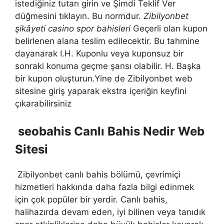
istediğiniz tutarı girin ve Şimdi Teklif Ver
düğmesini tıklayın. Bu normdur.
Zibilyonbet
şikâyeti casino spor bahisleri
Geçerli olan kupon
belirlenen alana teslim edilecektir. Bu tahmine
dayanarak I.H. Kuponlu veya kuponsuz bir
sonraki konuma geçme şansı olabilir. H. Başka
bir kupon oluşturun.Yine de Zibilyonbet web
sitesine giriş yaparak ekstra içeriğin keyfini
çıkarabilirsiniz
seobahis Canlı Bahis Nedir Web
Sitesi
Zibilyonbet canlı bahis bölümü, çevrimiçi
hizmetleri hakkında daha fazla bilgi edinmek
için çok popüler bir yerdir. Canlı bahis,
halihazırda devam eden, iyi bilinen veya tanıdık