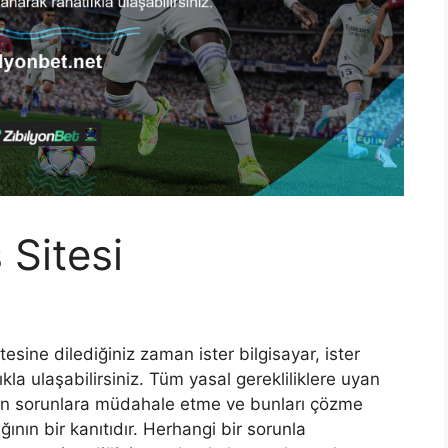
 Sitesi
esine dilediğiniz zaman ister bilgisayar, ister
ıkla ulaşabilirsiniz. Tüm yasal gerekliliklere uyan
çıkan sorunlara müdahale etme ve bunları çözme
ğının bir kanıtıdır. Herhangi bir sorunla