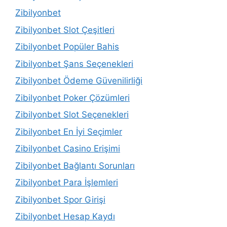
Zibilyonbet
Zibilyonbet Slot Çeşitleri
Zibilyonbet Popüler Bahis
Zibilyonbet Şans Seçenekleri
Zibilyonbet Ödeme Güvenilirliği
Zibilyonbet Poker Çözümleri
Zibilyonbet Slot Seçenekleri
Zibilyonbet En İyi Seçimler
Zibilyonbet Casino Erişimi
Zibilyonbet Bağlantı Sorunları
Zibilyonbet Para İşlemleri
Zibilyonbet Spor Girişi
Zibilyonbet Hesap Kaydı