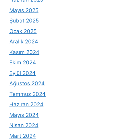
Mayıs 2025
Şubat 2025
Ocak 2025
Aralık 2024
Kasım 2024
Ekim 2024
Eylül 2024
Ağustos 2024
Temmuz 2024
Haziran 2024
Mayıs 2024
Nisan 2024
Mart 2024