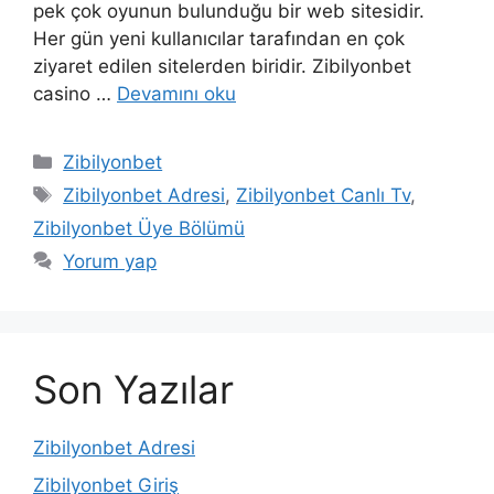
pek çok oyunun bulunduğu bir web sitesidir.
Her gün yeni kullanıcılar tarafından en çok
ziyaret edilen sitelerden biridir. Zibilyonbet
casino …
Devamını oku
Kategoriler
Zibilyonbet
Etiketler
Zibilyonbet Adresi
,
Zibilyonbet Canlı Tv
,
Zibilyonbet Üye Bölümü
Yorum yap
Son Yazılar
Zibilyonbet Adresi
Zibilyonbet Giriş