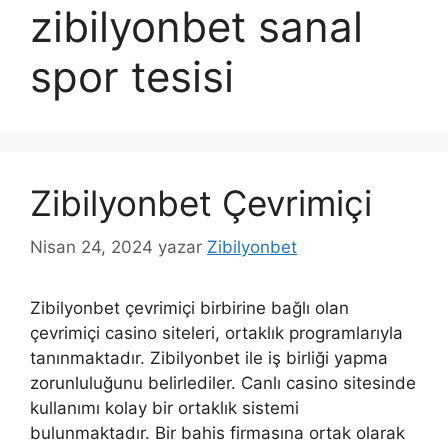
zibilyonbet sanal
spor tesisi
Zibilyonbet Çevrimiçi
Nisan 24, 2024
yazar
Zibilyonbet
Zibilyonbet çevrimiçi birbirine bağlı olan
çevrimiçi casino siteleri, ortaklık programlarıyla
tanınmaktadır. Zibilyonbet ile iş birliği yapma
zorunluluğunu belirlediler. Canlı casino sitesinde
kullanımı kolay bir ortaklık sistemi
bulunmaktadır. Bir bahis firmasına ortak olarak