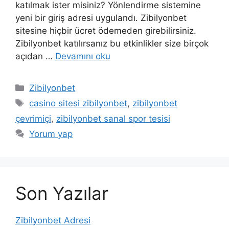
katılmak ister misiniz? Yönlendirme sistemine
yeni bir giriş adresi uygulandı. Zibilyonbet
sitesine hiçbir ücret ödemeden girebilirsiniz.
Zibilyonbet katılırsanız bu etkinlikler size birçok
açıdan …
Devamını oku
Kategoriler
Zibilyonbet
Etiketler
casino sitesi zibilyonbet
,
zibilyonbet
çevrimiçi
,
zibilyonbet sanal spor tesisi
Yorum yap
Son Yazılar
Zibilyonbet Adresi