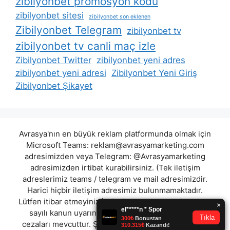
zibilyonbet promosyon kodu
zibilyonbet sitesi
zibilyonbet son eklenen
Zibilyonbet Telegram
zibilyonbet tv
zibilyonbet tv canli maç izle
Zibilyonbet Twitter
zibilyonbet yeni adres
zibilyonbet yeni adresi
Zibilyonbet Yeni Giriş
Zibilyonbet Şikayet
Avrasya'nın en büyük reklam platformunda olmak için
Microsoft Teams:
reklam@avrasyamarketing.com
adresimizden veya Telegram: @Avrasyamarketing
adresimizden irtibat kurabilirsiniz. (Tek iletişim
adreslerimiz teams / telegram ve mail adresimizdir.
Harici hiçbir iletişim adresimiz bulunmamaktadır.
Lütfen itibar etmeyiniz.) Türkiye yasalarına göre 7258
sayılı kanun uyarınca yasa dışı bahis oynamanın
cezaları mevcuttur. Şu an bulunduğunuz site hiç bir